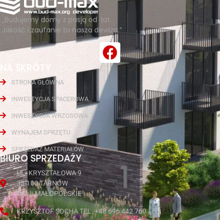
„Budujemy domy z pasją od lat.
Jakość i zaufanie to nasza dewiza.”
NA SKRÓTY
STRONA GŁÓWNA
INWESTYCJA SPACEROWA
INWESTYCJA WRZOSOWA
WYNAJEM SPRZĘTU
SPRZEDAŻ MATERIAŁÓW
BIURO SPRZEDAŻY
UL. KRYSZTAŁOWA 9
33-100 TARNÓW
WOJ. MAŁOPOLSKIE
KRZYSZTOF SOCHA TEL. +48 696 442 760