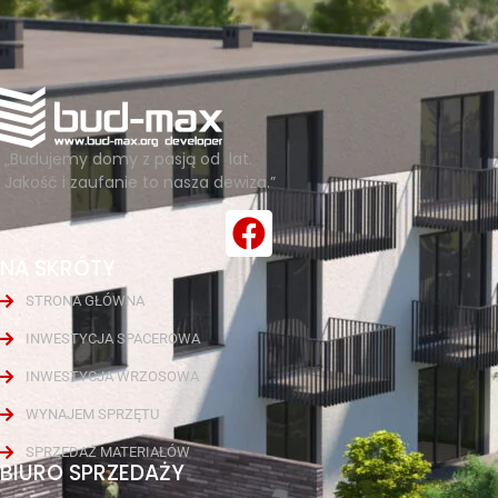
„Budujemy domy z pasją od lat.
Jakość i zaufanie to nasza dewiza.”
NA SKRÓTY
STRONA GŁÓWNA
INWESTYCJA SPACEROWA
INWESTYCJA WRZOSOWA
WYNAJEM SPRZĘTU
SPRZEDAŻ MATERIAŁÓW
BIURO SPRZEDAŻY