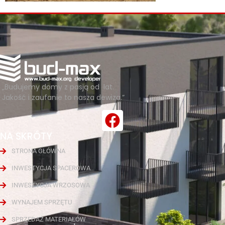
„Budujemy domy z pasją od lat.
Jakość i zaufanie to nasza dewiza.”
NA SKRÓTY
STRONA GŁÓWNA
INWESTYCJA SPACEROWA
INWESTYCJA WRZOSOWA
WYNAJEM SPRZĘTU
SPRZEDAŻ MATERIAŁÓW