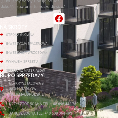
„Budujemy domy z pasją od lat.
Jakość i zaufanie to nasza dewiza.”
NA SKRÓTY
STRONA GŁÓWNA
INWESTYCJA SPACEROWA
INWESTYCJA WRZOSOWA
WYNAJEM SPRZĘTU
SPRZEDAŻ MATERIAŁÓW
BIURO SPRZEDAŻY
UL. KRYSZTAŁOWA 9
33-100 TARNÓW
WOJ. MAŁOPOLSKIE
KRZYSZTOF SOCHA TEL. +48 696 442 760
JANUSZ SOCHA TEL. +48 608 054 493