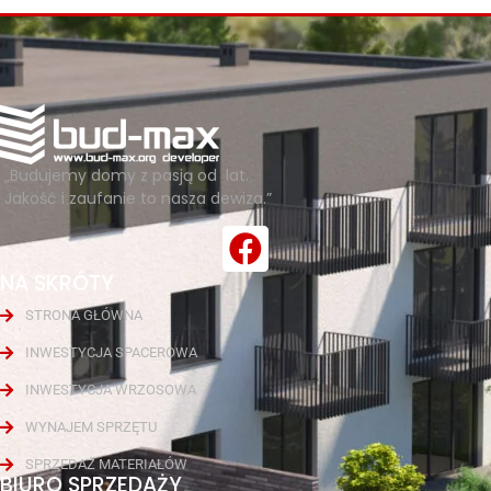
„Budujemy domy z pasją od lat.
Jakość i zaufanie to nasza dewiza.”
NA SKRÓTY
STRONA GŁÓWNA
INWESTYCJA SPACEROWA
INWESTYCJA WRZOSOWA
WYNAJEM SPRZĘTU
SPRZEDAŻ MATERIAŁÓW
BIURO SPRZEDAŻY